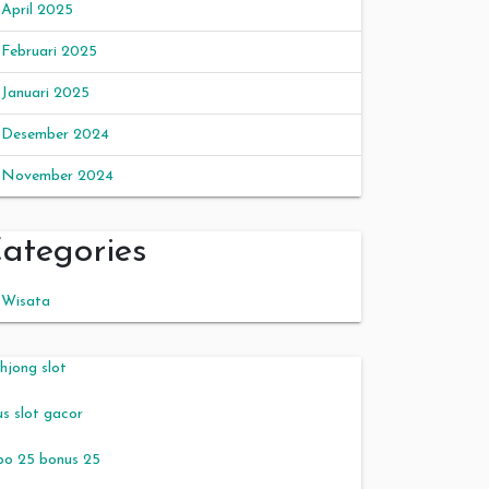
April 2025
Februari 2025
Januari 2025
Desember 2024
November 2024
ategories
Wisata
hjong slot
us slot gacor
po 25 bonus 25