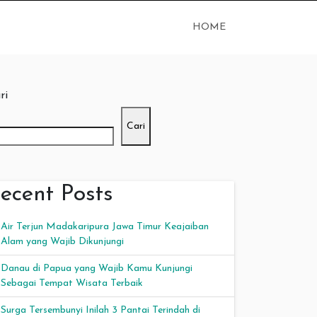
HOME
ri
Cari
ecent Posts
Air Terjun Madakaripura Jawa Timur Keajaiban
Alam yang Wajib Dikunjungi
Danau di Papua yang Wajib Kamu Kunjungi
Sebagai Tempat Wisata Terbaik
Surga Tersembunyi Inilah 3 Pantai Terindah di